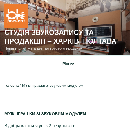
Перейти
до
вмісту
СТУДІЯ ЗВУКОЗАПИСУ ТА
ПРОДАКШН – ХАРКІВ, ПОЛТАВА
Повний цикл – від ідеї до готового продукту
Меню
Головна
/ Мʼякі іграшки зі звуковим модулем
МʼЯКІ ІГРАШКИ ЗІ ЗВУКОВИМ МОДУЛЕМ
Відображаються усі з 2 результатів