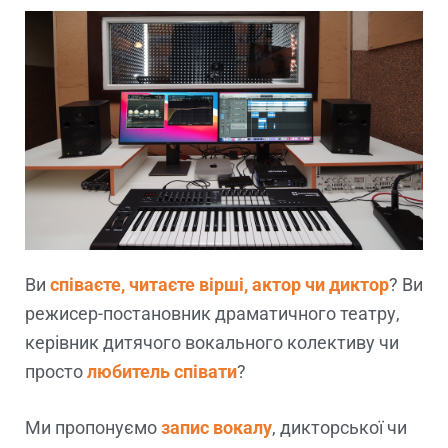
Ви
співаєте, читаєте вірші, актор чи диктор
? Ви
режисер-постановник драматичного театру,
керівник дитячого вокального колективу чи
просто
любитель співати
?
Ми пропонуємо
запис вокалу
, дикторської чи