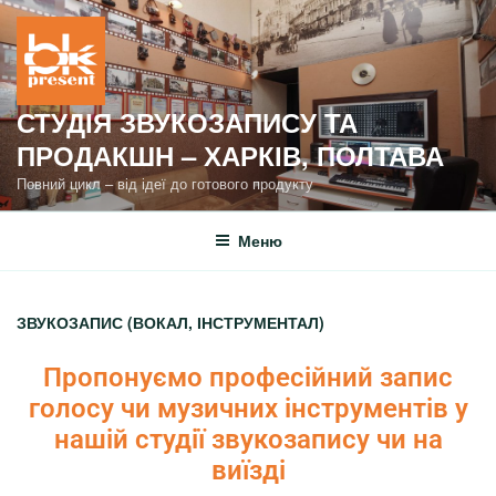
СТУДІЯ ЗВУКОЗАПИСУ ТА
ПРОДАКШН – ХАРКІВ, ПОЛТАВА
Повний цикл – від ідеї до готового продукту
Меню
ЗВУКОЗАПИС (ВОКАЛ, ІНСТРУМЕНТАЛ)
Пропонуємо професійний запис
голосу чи музичних інструментів у
нашій студії звукозапису чи на
виїзді