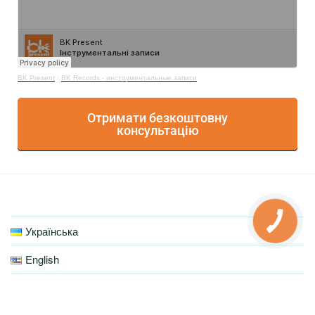
BK Present
·
BK Records - инструментальные записи
Отримати безкоштовну
консультацію
Українська
English