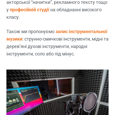
акторської “начитки”, рекламного тексту тощо
у
професійній студії
на обладнанні високого
класу.
Також ми пропонуємо
запис інструментальної
музики
: струнно-смичкові інструменти, мідні та
дерев’яні духові інструменти, народні
інструменти, соло або під мінус.