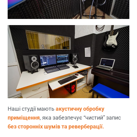
Наші студії мають
акустичну обробку
приміщення
, яка забезпечує “чистий” запис
без сторонніх шумів та реверберації.