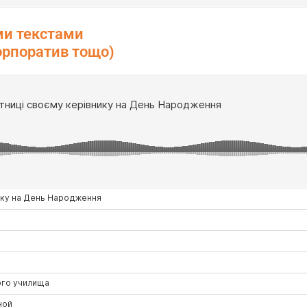
ми текстами
орпоратив тощо)