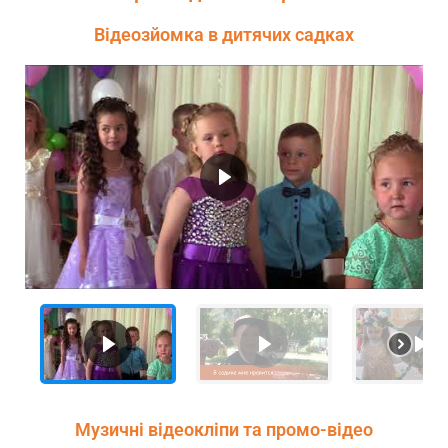
Відеозйомка в дитячих садках
Музичні відеокліпи та промо-відео