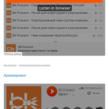
BK Present
·
Корпоративні пісні та гімни
Аранжировки